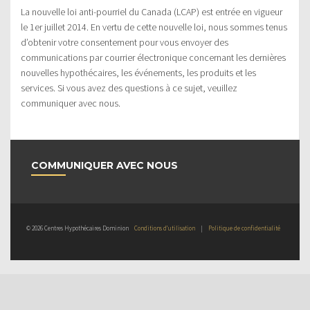
La nouvelle loi anti-pourriel du Canada (LCAP) est entrée en vigueur
le 1er juillet 2014. En vertu de cette nouvelle loi, nous sommes tenus
d’obtenir votre consentement pour vous envoyer des
communications par courrier électronique concernant les dernières
nouvelles hypothécaires, les événements, les produits et les
services. Si vous avez des questions à ce sujet, veuillez
communiquer avec nous.
COMMUNIQUER AVEC NOUS
© 2026 Centres Hypothécaires Dominion
Conditions d’utilisation
|
Politique de confidentialité